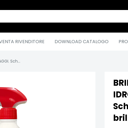
VENTA RIVENDITORE
DOWNLOAD CATALOGO
PRO
GI. Sch...
BRI
ID
Sch
bri