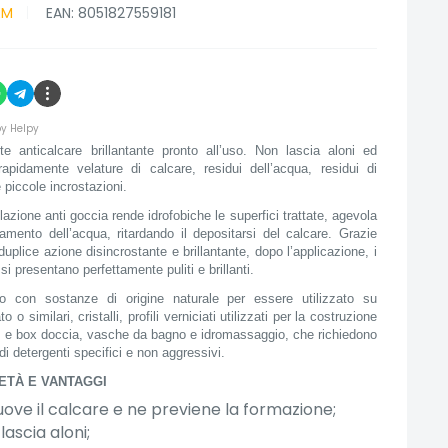
EM
EAN:
8051827559181
y Helpy
te anticalcare brillantante pronto all’uso. Non lascia aloni ed
rapidamente velature di calcare, residui dell’acqua, residui di
 piccole incrostazioni.
azione anti goccia rende idrofobiche le superfici trattate, agevola
lamento dell’acqua, ritardando il depositarsi del calcare. Grazie
duplice azione disincrostante e brillantante, dopo l’applicazione, i
 si presentano perfettamente puliti e brillanti.
o con sostanze di origine naturale per essere utilizzato su
to o similari, cristalli, profili verniciati utilizzati per la costruzione
e e box doccia, vasche da bagno e idromassaggio, che richiedono
o di detergenti specifici e non aggressivi.
ETÀ E VANTAGGI
ove il calcare e ne previene la formazione;
lascia aloni;