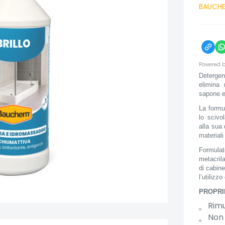
BAUCH
Powered b
Detergen
elimina 
sapone e
La formul
lo scivo
alla sua 
materiali
Formulat
metacrila
di cabin
l’utilizz
PROPRI
Rimu
Non 