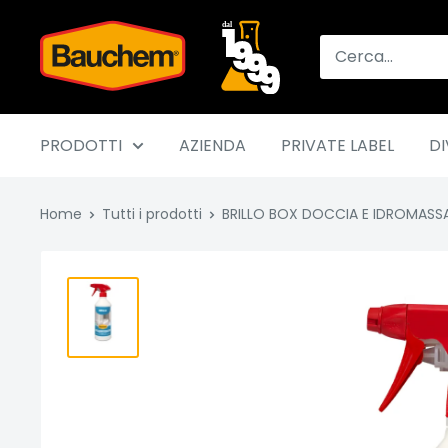
Vai
Bauchem
al
contenuto
PRODOTTI
AZIENDA
PRIVATE LABEL
DI
Home
Tutti i prodotti
BRILLO BOX DOCCIA E IDROMASSAG