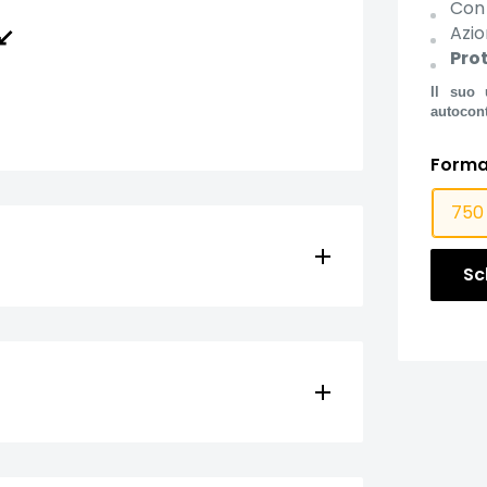
Con 
↙️
Azio
Pro
Il suo 
autocont
Forma
750
Sc