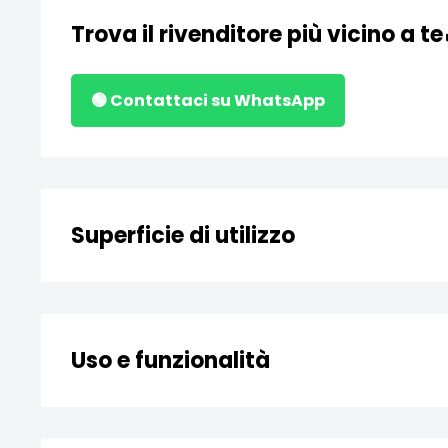
Trova il rivenditore più vicino a te
🟢 Contattaci su WhatsApp
Superficie di utilizzo
Vetro
Metacrilato
Uso e funzionalità
laminati plastici
Box doccia
rimuovere il calcare
Sanitari