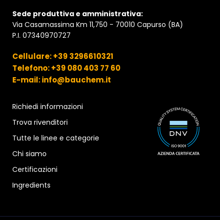
PRECAUZIONI
Sede produttiva e amministrativa:
Nei casi in cui si vuole procedere a un successivo
Via Casamassima Km 11,750 - 70010 Capurso (BA)
P.I. 07340970727
trattamento di verniciatura, vista l’eterogeneità dei
rivestimenti che possono essere impiegati, per una
Cellulare: +39 3296610321
buona riuscita del trattamento verificare a priori la
Telefono: +39 080 403 77 60
compatibilità del rivestimento che si vuole applicare
E-mail: info@bauchem.it
(analizzare i dati tecnici e le indicazioni fornite dal
produttore).
Richiedi informazioni
Trova rivenditori
Tutte le linee e categorie
Chi siamo
Certificazioni
Ingredients