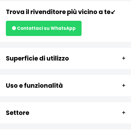
Trova il rivenditore più vicino a te↙️
🟢 Contattaci su WhatsApp
Superficie di utilizzo
Metallo
Ferro
Uso e funzionalità
Zincati
Zincare
Acciaio
Ritocchi
Saldature
Settore
Protettivo
Manufatti
Fai da te
Anticorrosivo
Strutture