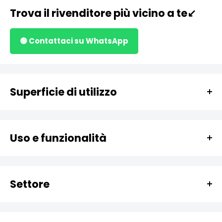
Trova il rivenditore più vicino a te↙️
🟢 Contattaci su WhatsApp
Superficie di utilizzo
Mani
Cute
Uso e funzionalità
Superfici
Igienizzare
Oggetti
Manutenzione
Interruttori
Settore
Igienizzazione impianti
Maniglie
Casa
Migliora prestazioni
Smartphone
Civile