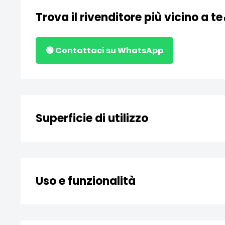
Trova il rivenditore più vicino a te
🟢 Contattaci su WhatsApp
Superficie di utilizzo
Ferri d’armatura
Metalli ferrosi
Uso e funzionalità
Strutture in calcestruzzo
Rimuovere la ruggine