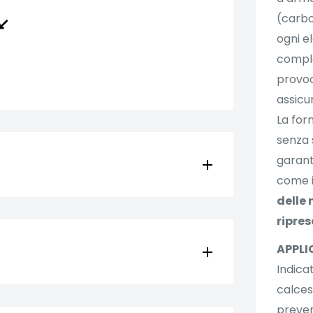
(carbon
↙️
ogni e
comple
provoc
assicu
La for
senza 
garant
come i
delle 
ripres
APPLI
Indicat
calces
preven