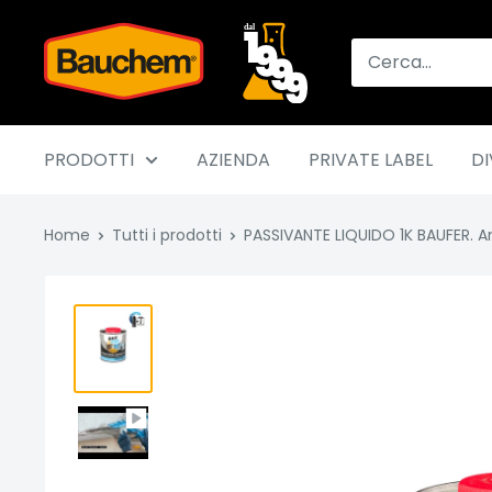
Vai
Bauchem
al
contenuto
PRODOTTI
AZIENDA
PRIVATE LABEL
DI
Home
Tutti i prodotti
PASSIVANTE LIQUIDO 1K BAUFER. Ant