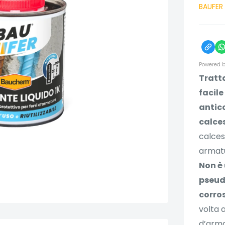
BAUFER
Powered b
Tratt
facile
antico
calce
calces
armatu
Non è
pseudo
corro
volta 
d’arma