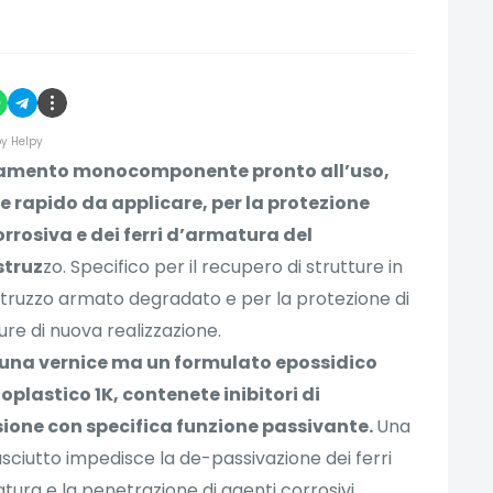
y Helpy
amento monocomponente pronto all’uso,
 e rapido da applicare, per la protezione
rrosiva e dei ferri d’armatura del
struz
zo. Specifico per il recupero di strutture in
truzzo armato degradato e per la protezione di
re di nuova realizzazione.
 una vernice ma un formulato epossidico
plastico 1K, contenete inibitori di
sione con specifica funzione passivante.
Una
asciutto impedisce la de-passivazione dei ferri
tura e la penetrazione di agenti corrosivi