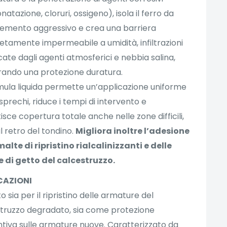
atazione, cloruri, ossigeno), isola il ferro da
lemento aggressivo e crea una barriera
tamente impermeabile a umidità, infiltrazioni
ate dagli agenti atmosferici e nebbia salina,
rando una protezione duratura.
mula liquida permette un’applicazione uniforme
sprechi, riduce i tempi di intervento e
isce copertura totale anche nelle zone difficili,
l retro del tondino.
Migliora inoltre l’adesione
malte di ripristino rialcalinizzanti e delle
e di getto del calcestruzzo.
CAZIONI
o sia per il ripristino delle armature del
truzzo degradato, sia come protezione
tiva sulle armature nuove. Caratterizzato da