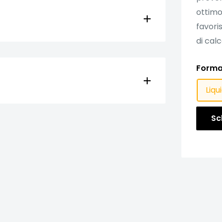
ottimo
favoris
di cal
Forma
Liqu
Sc
ruzzo degradato, mettendo a nudo le
atura eliminando la ruggine e
nti e parti friabili. Le armature
tuzione di porzioni metalliche devono